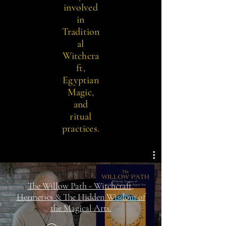
involved
in
Tradition
al
Witchcra
ft,
Egyptian
Magic,
and
ritual
practices.
The Willow Path - Witchcraft,
Hermetics & The Hidden Wisdom of
the Magical Arts.