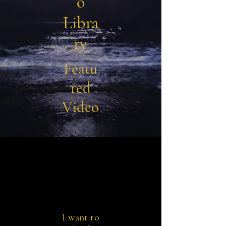
o
Libra
ry
Featu
red
Video
I want to