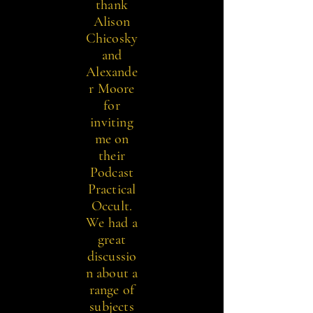
thank
Alison
Chicosky
and
Alexande
r Moore
for
inviting
me on
their
Podcast
Practical
Occult.
We had a
great
discussio
n about a
range of
subjects