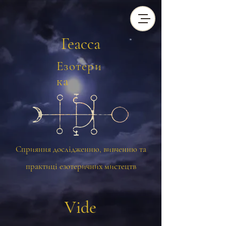
Геасса
Езотери
ка
Сприяння дослідженню, вивченню та
практиці езотеричних мистецтв
Vide