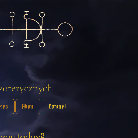
ezoterycznych
sses
About
Contact
 you today?