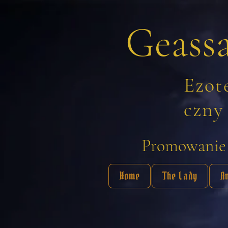
Geass
Ezot
czny
Promowanie b
Home
The Lady
A