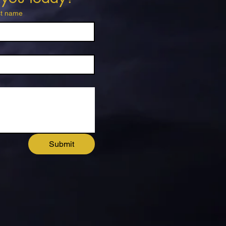
st name
Submit