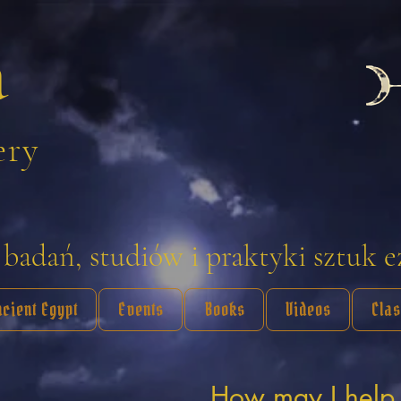
a
ery
adań, studiów i praktyki sztuk 
ncient Egypt
Events
Books
Videos
Cla
How may I help